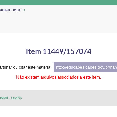
UCIONAL - UNESP
Item 11449/157074
tilhar ou citar este material:
http://educapes.capes.gov.br/h
Não existem arquivos associados a este item.
cional - Unesp