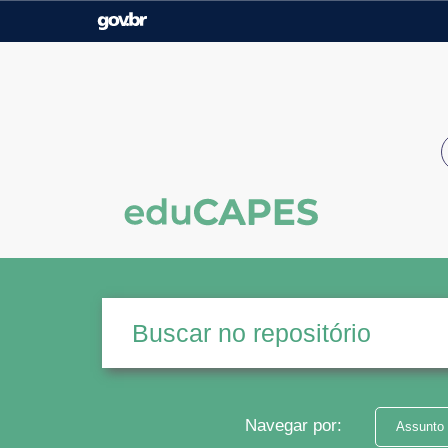
Casa Civil
Ministério da Justiça e
Segurança Pública
Ministério da Agricultura,
Ministério da Educação
Pecuária e Abastecimento
Ministério do Meio Ambiente
Ministério do Turismo
Secretaria de Governo
Gabinete de Segurança
Institucional
Navegar por:
Assunto