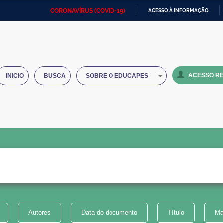
CORONAVÍRUS (COVID-19)
ACESSO À INFORMAÇÃO
Ministério da Defesa
Ministério das Relações
Mini
IR
Exteriores
PARA
O
Ministério da Cidadania
Ministério da Saúde
Mini
CONTEÚDO
ACESSO RE
INICIO
BUSCA
SOBRE O EDUCAPES
Ministério do Desenvolvimento
Controladoria-Geral da União
Minis
Regional
e do
Advocacia-Geral da União
Banco Central do Brasil
Plana
Autores
Data do documento
Título
Ma