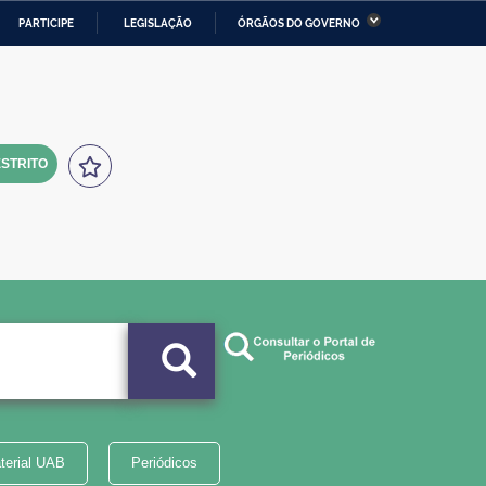
PARTICIPE
LEGISLAÇÃO
ÓRGÃOS DO GOVERNO
stério da Economia
Ministério da Infraestrutura
stério de Minas e Energia
Ministério da Ciência,
Tecnologia, Inovações e
Comunicações
STRITO
tério da Mulher, da Família
Secretaria-Geral
s Direitos Humanos
lto
terial UAB
Periódicos