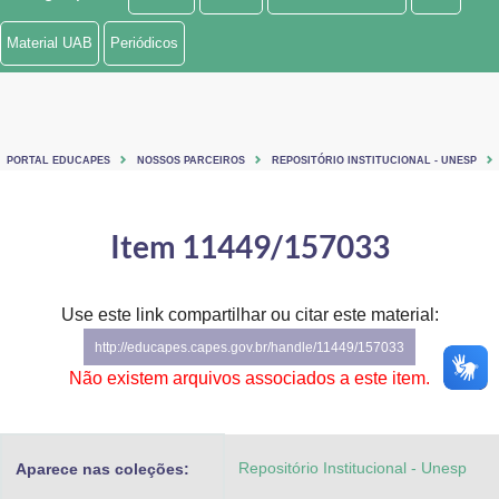
Ministério de Minas e Energia
Material UAB
Periódicos
Ministério da Ciência, Tecnologia, Inovações e Comunicações
Ministério do Meio Ambiente
PORTAL EDUCAPES
NOSSOS PARCEIROS
REPOSITÓRIO INSTITUCIONAL - UNESP
Ministério do Turismo
Ministério do Desenvolvimento Regional
Item 11449/157033
Controladoria-Geral da União
Use este link compartilhar ou citar este material:
Ministério da Mulher, da Família e dos Direitos Humanos
http://educapes.capes.gov.br/handle/11449/157033
Secretaria-Geral
Não existem arquivos associados a este item.
Secretaria de Governo
Repositório Institucional - Unesp
Aparece nas coleções:
Gabinete de Segurança Institucional