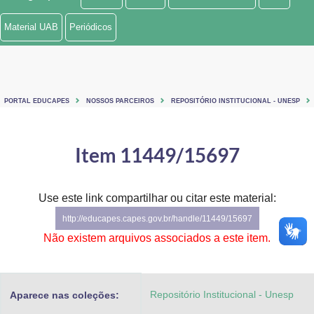
Ministério de Minas e Energia
Material UAB
Periódicos
Ministério da Ciência, Tecnologia, Inovações e Comunicações
Ministério do Meio Ambiente
PORTAL EDUCAPES
NOSSOS PARCEIROS
REPOSITÓRIO INSTITUCIONAL - UNESP
Ministério do Turismo
Ministério do Desenvolvimento Regional
Item 11449/15697
Controladoria-Geral da União
Use este link compartilhar ou citar este material:
Ministério da Mulher, da Família e dos Direitos Humanos
http://educapes.capes.gov.br/handle/11449/15697
Secretaria-Geral
Não existem arquivos associados a este item.
Secretaria de Governo
Repositório Institucional - Unesp
Aparece nas coleções:
Gabinete de Segurança Institucional