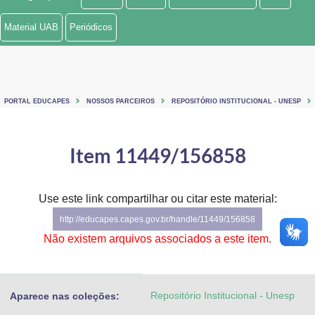
Ministério de Minas e Energia
Material UAB
Periódicos
Ministério da Ciência, Tecnologia, Inovações e Comunicações
Ministério do Meio Ambiente
PORTAL EDUCAPES
NOSSOS PARCEIROS
REPOSITÓRIO INSTITUCIONAL - UNESP
Ministério do Turismo
Ministério do Desenvolvimento Regional
Item 11449/156858
Controladoria-Geral da União
Use este link compartilhar ou citar este material:
Ministério da Mulher, da Família e dos Direitos Humanos
http://educapes.capes.gov.br/handle/11449/156858
Secretaria-Geral
Não existem arquivos associados a este item.
Secretaria de Governo
Repositório Institucional - Unesp
Aparece nas coleções:
Gabinete de Segurança Institucional