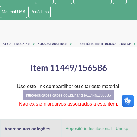
Ministério de Minas e Energia
Material UAB
Periódicos
Ministério da Ciência, Tecnologia, Inovações e Comunicações
Ministério do Meio Ambiente
PORTAL EDUCAPES
NOSSOS PARCEIROS
REPOSITÓRIO INSTITUCIONAL - UNESP
Ministério do Turismo
Ministério do Desenvolvimento Regional
Item 11449/156586
Controladoria-Geral da União
Use este link compartilhar ou citar este material:
Ministério da Mulher, da Família e dos Direitos Humanos
http://educapes.capes.gov.br/handle/11449/156586
Secretaria-Geral
Não existem arquivos associados a este item.
Secretaria de Governo
Repositório Institucional - Unesp
Aparece nas coleções:
Gabinete de Segurança Institucional