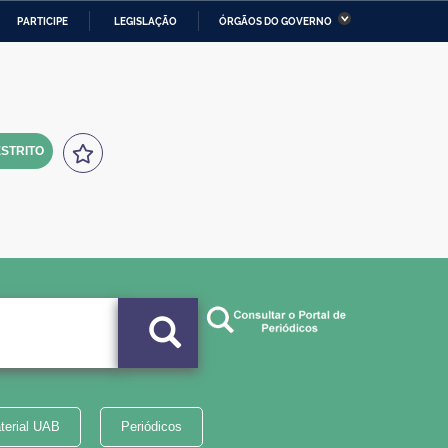
PARTICIPE
LEGISLAÇÃO
ÓRGÃOS DO GOVERNO
stério da Economia
Ministério da Infraestrutura
stério de Minas e Energia
Ministério da Ciência,
Tecnologia, Inovações e
Comunicações
STRITO
tério da Mulher, da Família
Secretaria-Geral
s Direitos Humanos
lto
terial UAB
Periódicos