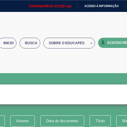
CORONAVÍRUS (COVID-19)
ACESSO À INFORMAÇÃO
Ministério da Defesa
Ministério das Relações
Mini
IR
Exteriores
PARA
O
Ministério da Cidadania
Ministério da Saúde
Mini
CONTEÚDO
ACESSO RE
INICIO
BUSCA
SOBRE O EDUCAPES
Ministério do Desenvolvimento
Controladoria-Geral da União
Minis
Regional
e do
Advocacia-Geral da União
Banco Central do Brasil
Plana
Autores
Data do documento
Título
Ma