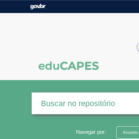
Casa Civil
Ministério da Justiça e
Segurança Pública
Ministério da Agricultura,
Ministério da Educação
Pecuária e Abastecimento
Ministério do Meio Ambiente
Ministério do Turismo
Secretaria de Governo
Gabinete de Segurança
Institucional
Navegar por:
Assunto