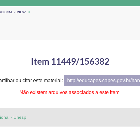
UCIONAL - UNESP
Item 11449/156382
tilhar ou citar este material:
http://educapes.capes.gov.br/h
Não existem arquivos associados a este item.
cional - Unesp