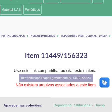
Ministério de Minas e Energia
Material UAB
Periódicos
Ministério da Ciência, Tecnologia, Inovações e Comunicações
Ministério do Meio Ambiente
PORTAL EDUCAPES
NOSSOS PARCEIROS
REPOSITÓRIO INSTITUCIONAL - UNESP
Ministério do Turismo
Ministério do Desenvolvimento Regional
Item 11449/156323
Controladoria-Geral da União
Use este link compartilhar ou citar este material:
Ministério da Mulher, da Família e dos Direitos Humanos
http://educapes.capes.gov.br/handle/11449/156323
Secretaria-Geral
Não existem arquivos associados a este item.
Secretaria de Governo
Repositório Institucional - Unesp
Aparece nas coleções:
Gabinete de Segurança Institucional