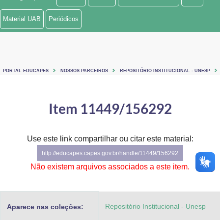
Ministério de Minas e Energia
Material UAB
Periódicos
Ministério da Ciência, Tecnologia, Inovações e Comunicações
Ministério do Meio Ambiente
PORTAL EDUCAPES
NOSSOS PARCEIROS
REPOSITÓRIO INSTITUCIONAL - UNESP
Ministério do Turismo
Ministério do Desenvolvimento Regional
Item 11449/156292
Controladoria-Geral da União
Use este link compartilhar ou citar este material:
Ministério da Mulher, da Família e dos Direitos Humanos
http://educapes.capes.gov.br/handle/11449/156292
Secretaria-Geral
Não existem arquivos associados a este item.
Secretaria de Governo
Repositório Institucional - Unesp
Aparece nas coleções:
Gabinete de Segurança Institucional