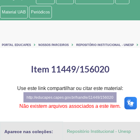
Ministério de Minas e Energia
Material UAB
Periódicos
Ministério da Ciência, Tecnologia, Inovações e Comunicações
Ministério do Meio Ambiente
PORTAL EDUCAPES
NOSSOS PARCEIROS
REPOSITÓRIO INSTITUCIONAL - UNESP
Ministério do Turismo
Ministério do Desenvolvimento Regional
Item 11449/156020
Controladoria-Geral da União
Use este link compartilhar ou citar este material:
Ministério da Mulher, da Família e dos Direitos Humanos
http://educapes.capes.gov.br/handle/11449/156020
Secretaria-Geral
Não existem arquivos associados a este item.
Secretaria de Governo
Repositório Institucional - Unesp
Aparece nas coleções:
Gabinete de Segurança Institucional