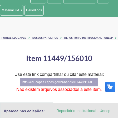
Ministério de Minas e Energia
Material UAB
Periódicos
Ministério da Ciência, Tecnologia, Inovações e Comunicações
Ministério do Meio Ambiente
PORTAL EDUCAPES
NOSSOS PARCEIROS
REPOSITÓRIO INSTITUCIONAL - UNESP
Ministério do Turismo
Ministério do Desenvolvimento Regional
Item 11449/156010
Controladoria-Geral da União
Use este link compartilhar ou citar este material:
Ministério da Mulher, da Família e dos Direitos Humanos
http://educapes.capes.gov.br/handle/11449/156010
Secretaria-Geral
Não existem arquivos associados a este item.
Secretaria de Governo
Repositório Institucional - Unesp
Aparece nas coleções:
Gabinete de Segurança Institucional