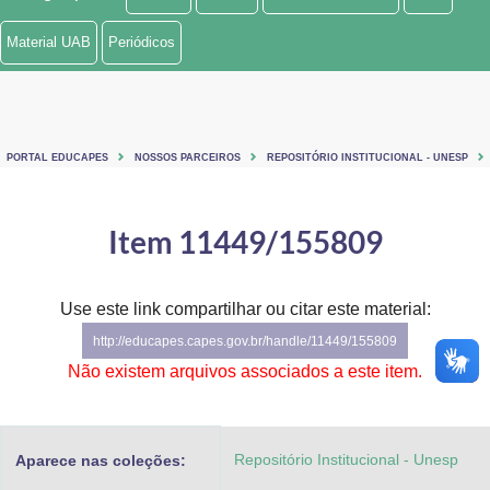
Ministério de Minas e Energia
Material UAB
Periódicos
Ministério da Ciência, Tecnologia, Inovações e Comunicações
Ministério do Meio Ambiente
PORTAL EDUCAPES
NOSSOS PARCEIROS
REPOSITÓRIO INSTITUCIONAL - UNESP
Ministério do Turismo
Ministério do Desenvolvimento Regional
Item 11449/155809
Controladoria-Geral da União
Use este link compartilhar ou citar este material:
Ministério da Mulher, da Família e dos Direitos Humanos
http://educapes.capes.gov.br/handle/11449/155809
Secretaria-Geral
Não existem arquivos associados a este item.
Secretaria de Governo
Repositório Institucional - Unesp
Aparece nas coleções:
Gabinete de Segurança Institucional