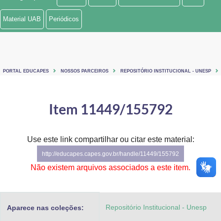
Ministério de Minas e Energia
Material UAB
Periódicos
Ministério da Ciência, Tecnologia, Inovações e Comunicações
Ministério do Meio Ambiente
PORTAL EDUCAPES
NOSSOS PARCEIROS
REPOSITÓRIO INSTITUCIONAL - UNESP
Ministério do Turismo
Ministério do Desenvolvimento Regional
Item 11449/155792
Controladoria-Geral da União
Use este link compartilhar ou citar este material:
Ministério da Mulher, da Família e dos Direitos Humanos
http://educapes.capes.gov.br/handle/11449/155792
Secretaria-Geral
Não existem arquivos associados a este item.
Secretaria de Governo
Repositório Institucional - Unesp
Aparece nas coleções:
Gabinete de Segurança Institucional