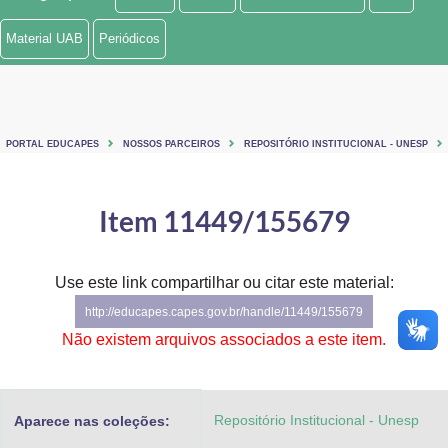
Ministério de Minas e Energia
Material UAB
Periódicos
Ministério da Ciência, Tecnologia, Inovações e Comunicações
Ministério do Meio Ambiente
PORTAL EDUCAPES
NOSSOS PARCEIROS
REPOSITÓRIO INSTITUCIONAL - UNESP
Ministério do Turismo
Ministério do Desenvolvimento Regional
Item 11449/155679
Controladoria-Geral da União
Use este link compartilhar ou citar este material:
Ministério da Mulher, da Família e dos Direitos Humanos
http://educapes.capes.gov.br/handle/11449/155679
Secretaria-Geral
Não existem arquivos associados a este item.
Secretaria de Governo
Repositório Institucional - Unesp
Aparece nas coleções:
Gabinete de Segurança Institucional