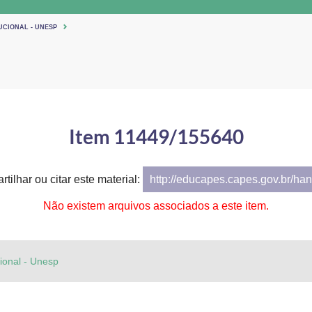
UCIONAL - UNESP
Item 11449/155640
tilhar ou citar este material:
http://educapes.capes.gov.br/h
Não existem arquivos associados a este item.
cional - Unesp