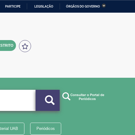
PARTICIPE
LEGISLAÇÃO
ÓRGÃOS DO GOVERNO
stério da Economia
Ministério da Infraestrutura
stério de Minas e Energia
Ministério da Ciência,
Tecnologia, Inovações e
Comunicações
STRITO
tério da Mulher, da Família
Secretaria-Geral
s Direitos Humanos
lto
terial UAB
Periódicos