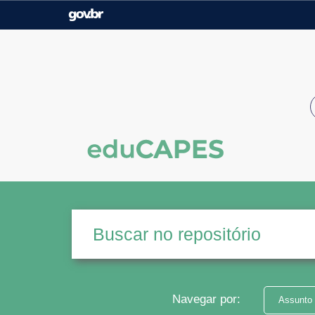
Casa Civil
Ministério da Justiça e
Segurança Pública
Ministério da Agricultura,
Ministério da Educação
Pecuária e Abastecimento
Ministério do Meio Ambiente
Ministério do Turismo
Secretaria de Governo
Gabinete de Segurança
Institucional
Navegar por:
Assunto