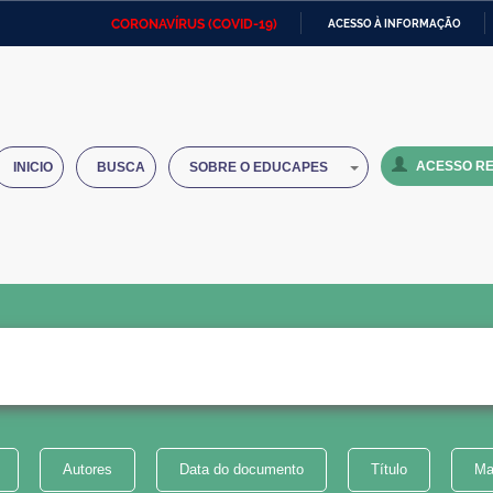
CORONAVÍRUS (COVID-19)
ACESSO À INFORMAÇÃO
Ministério da Defesa
Ministério das Relações
Mini
IR
Exteriores
PARA
O
Ministério da Cidadania
Ministério da Saúde
Mini
CONTEÚDO
ACESSO RE
INICIO
BUSCA
SOBRE O EDUCAPES
Ministério do Desenvolvimento
Controladoria-Geral da União
Minis
Regional
e do
Advocacia-Geral da União
Banco Central do Brasil
Plana
Autores
Data do documento
Título
Ma