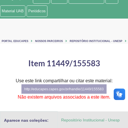
Ministério de Minas e Energia
Material UAB
Periódicos
Ministério da Ciência, Tecnologia, Inovações e Comunicações
Ministério do Meio Ambiente
PORTAL EDUCAPES
NOSSOS PARCEIROS
REPOSITÓRIO INSTITUCIONAL - UNESP
Ministério do Turismo
Ministério do Desenvolvimento Regional
Item 11449/155583
Controladoria-Geral da União
Use este link compartilhar ou citar este material:
Ministério da Mulher, da Família e dos Direitos Humanos
http://educapes.capes.gov.br/handle/11449/155583
Secretaria-Geral
Não existem arquivos associados a este item.
Secretaria de Governo
Repositório Institucional - Unesp
Aparece nas coleções:
Gabinete de Segurança Institucional