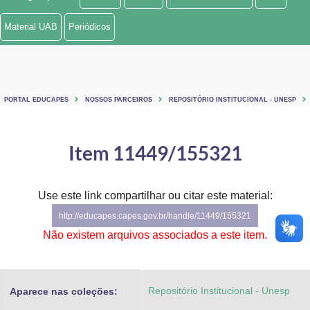
Ministério de Minas e Energia
Material UAB
Periódicos
Ministério da Ciência, Tecnologia, Inovações e Comunicações
Ministério do Meio Ambiente
PORTAL EDUCAPES
NOSSOS PARCEIROS
REPOSITÓRIO INSTITUCIONAL - UNESP
Ministério do Turismo
Ministério do Desenvolvimento Regional
Item 11449/155321
Controladoria-Geral da União
Use este link compartilhar ou citar este material:
Ministério da Mulher, da Família e dos Direitos Humanos
http://educapes.capes.gov.br/handle/11449/155321
Secretaria-Geral
Não existem arquivos associados a este item.
Secretaria de Governo
Repositório Institucional - Unesp
Aparece nas coleções:
Gabinete de Segurança Institucional