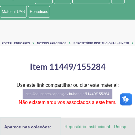
Ministério de Minas e Energia
Material UAB
Periódicos
Ministério da Ciência, Tecnologia, Inovações e Comunicações
Ministério do Meio Ambiente
PORTAL EDUCAPES
NOSSOS PARCEIROS
REPOSITÓRIO INSTITUCIONAL - UNESP
Ministério do Turismo
Ministério do Desenvolvimento Regional
Item 11449/155284
Controladoria-Geral da União
Use este link compartilhar ou citar este material:
Ministério da Mulher, da Família e dos Direitos Humanos
http://educapes.capes.gov.br/handle/11449/155284
Secretaria-Geral
Não existem arquivos associados a este item.
Secretaria de Governo
Repositório Institucional - Unesp
Aparece nas coleções:
Gabinete de Segurança Institucional