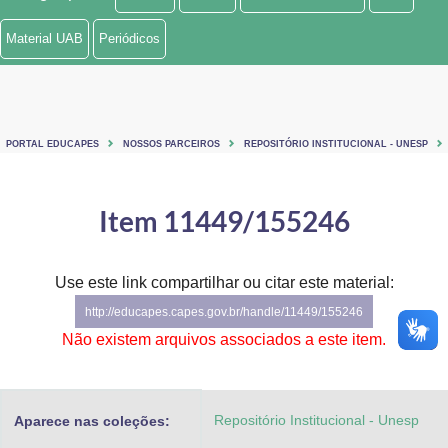
Ministério de Minas e Energia
Material UAB
Periódicos
Ministério da Ciência, Tecnologia, Inovações e Comunicações
Ministério do Meio Ambiente
PORTAL EDUCAPES
NOSSOS PARCEIROS
REPOSITÓRIO INSTITUCIONAL - UNESP
Ministério do Turismo
Ministério do Desenvolvimento Regional
Item 11449/155246
Controladoria-Geral da União
Use este link compartilhar ou citar este material:
Ministério da Mulher, da Família e dos Direitos Humanos
http://educapes.capes.gov.br/handle/11449/155246
Secretaria-Geral
Não existem arquivos associados a este item.
Secretaria de Governo
Repositório Institucional - Unesp
Aparece nas coleções:
Gabinete de Segurança Institucional