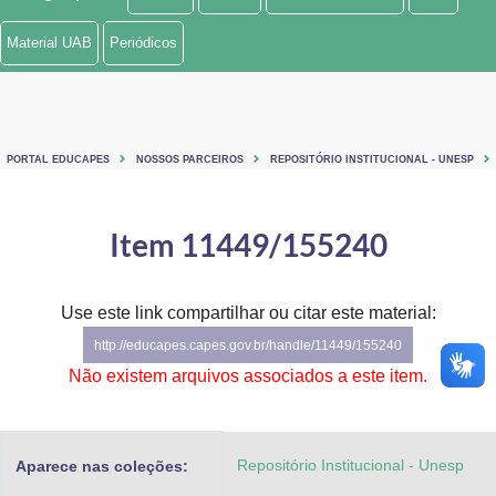
Ministério de Minas e Energia
Material UAB
Periódicos
Ministério da Ciência, Tecnologia, Inovações e Comunicações
Ministério do Meio Ambiente
PORTAL EDUCAPES
NOSSOS PARCEIROS
REPOSITÓRIO INSTITUCIONAL - UNESP
Ministério do Turismo
Ministério do Desenvolvimento Regional
Item 11449/155240
Controladoria-Geral da União
Use este link compartilhar ou citar este material:
Ministério da Mulher, da Família e dos Direitos Humanos
http://educapes.capes.gov.br/handle/11449/155240
Secretaria-Geral
Não existem arquivos associados a este item.
Secretaria de Governo
Repositório Institucional - Unesp
Aparece nas coleções:
Gabinete de Segurança Institucional