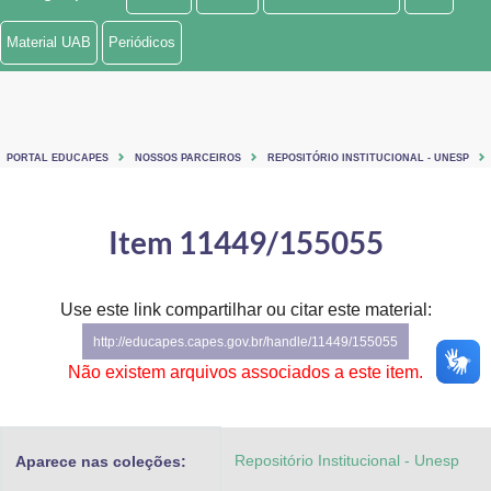
Ministério de Minas e Energia
Material UAB
Periódicos
Ministério da Ciência, Tecnologia, Inovações e Comunicações
Ministério do Meio Ambiente
PORTAL EDUCAPES
NOSSOS PARCEIROS
REPOSITÓRIO INSTITUCIONAL - UNESP
Ministério do Turismo
Ministério do Desenvolvimento Regional
Item 11449/155055
Controladoria-Geral da União
Use este link compartilhar ou citar este material:
Ministério da Mulher, da Família e dos Direitos Humanos
http://educapes.capes.gov.br/handle/11449/155055
Secretaria-Geral
Não existem arquivos associados a este item.
Secretaria de Governo
Repositório Institucional - Unesp
Aparece nas coleções:
Gabinete de Segurança Institucional