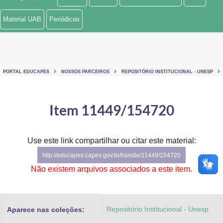
Ministério de Minas e Energia
Material UAB
Periódicos
Ministério da Ciência, Tecnologia, Inovações e Comunicações
Ministério do Meio Ambiente
PORTAL EDUCAPES
NOSSOS PARCEIROS
REPOSITÓRIO INSTITUCIONAL - UNESP
Ministério do Turismo
Ministério do Desenvolvimento Regional
Item 11449/154720
Controladoria-Geral da União
Use este link compartilhar ou citar este material:
Ministério da Mulher, da Família e dos Direitos Humanos
http://educapes.capes.gov.br/handle/11449/154720
Secretaria-Geral
Não existem arquivos associados a este item.
Secretaria de Governo
Repositório Institucional - Unesp
Aparece nas coleções:
Gabinete de Segurança Institucional