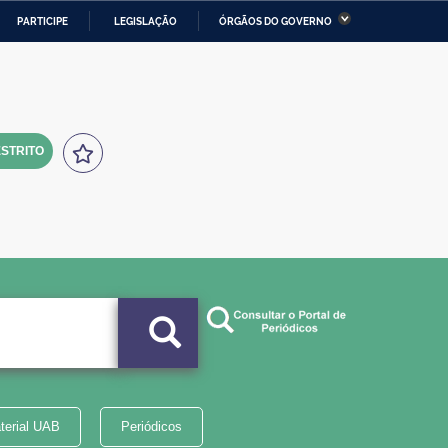
PARTICIPE
LEGISLAÇÃO
ÓRGÃOS DO GOVERNO
stério da Economia
Ministério da Infraestrutura
stério de Minas e Energia
Ministério da Ciência,
Tecnologia, Inovações e
Comunicações
STRITO
tério da Mulher, da Família
Secretaria-Geral
s Direitos Humanos
lto
terial UAB
Periódicos