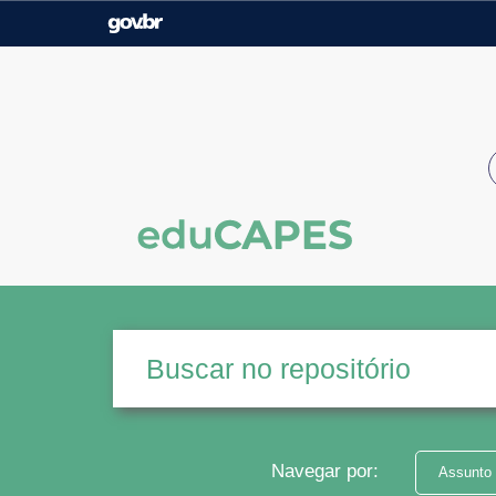
Casa Civil
Ministério da Justiça e
Segurança Pública
Ministério da Agricultura,
Ministério da Educação
Pecuária e Abastecimento
Ministério do Meio Ambiente
Ministério do Turismo
Secretaria de Governo
Gabinete de Segurança
Institucional
Navegar por:
Assunto