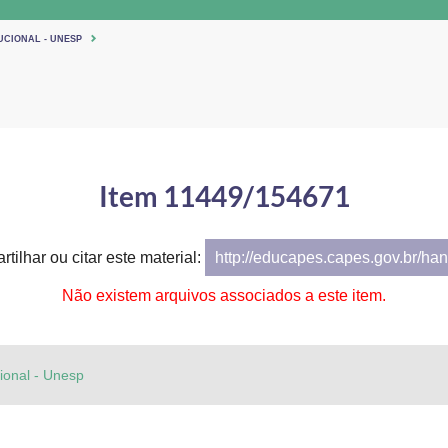
UCIONAL - UNESP
Item 11449/154671
tilhar ou citar este material:
http://educapes.capes.gov.br/h
Não existem arquivos associados a este item.
cional - Unesp