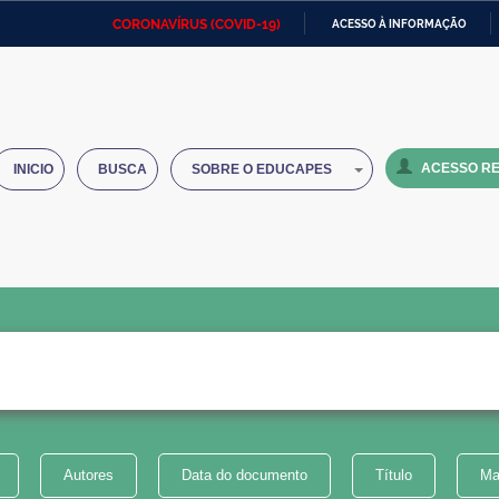
CORONAVÍRUS (COVID-19)
ACESSO À INFORMAÇÃO
Ministério da Defesa
Ministério das Relações
Mini
IR
Exteriores
PARA
O
Ministério da Cidadania
Ministério da Saúde
Mini
CONTEÚDO
ACESSO RE
INICIO
BUSCA
SOBRE O EDUCAPES
Ministério do Desenvolvimento
Controladoria-Geral da União
Minis
Regional
e do
Advocacia-Geral da União
Banco Central do Brasil
Plana
Autores
Data do documento
Título
Ma