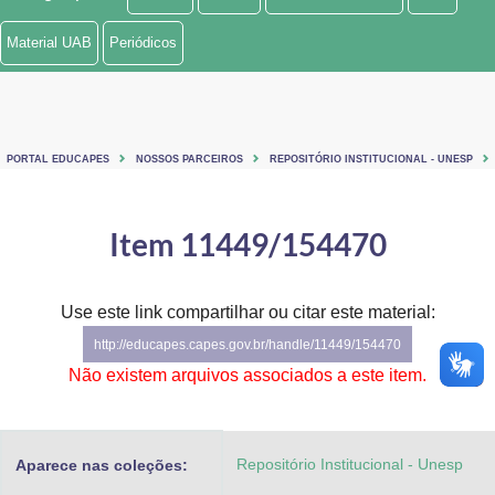
Ministério de Minas e Energia
Material UAB
Periódicos
Ministério da Ciência, Tecnologia, Inovações e Comunicações
Ministério do Meio Ambiente
PORTAL EDUCAPES
NOSSOS PARCEIROS
REPOSITÓRIO INSTITUCIONAL - UNESP
Ministério do Turismo
Ministério do Desenvolvimento Regional
Item 11449/154470
Controladoria-Geral da União
Use este link compartilhar ou citar este material:
Ministério da Mulher, da Família e dos Direitos Humanos
http://educapes.capes.gov.br/handle/11449/154470
Secretaria-Geral
Não existem arquivos associados a este item.
Secretaria de Governo
Repositório Institucional - Unesp
Aparece nas coleções:
Gabinete de Segurança Institucional