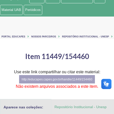
Ministério de Minas e Energia
Material UAB
Periódicos
Ministério da Ciência, Tecnologia, Inovações e Comunicações
Ministério do Meio Ambiente
PORTAL EDUCAPES
NOSSOS PARCEIROS
REPOSITÓRIO INSTITUCIONAL - UNESP
Ministério do Turismo
Ministério do Desenvolvimento Regional
Item 11449/154460
Controladoria-Geral da União
Use este link compartilhar ou citar este material:
Ministério da Mulher, da Família e dos Direitos Humanos
http://educapes.capes.gov.br/handle/11449/154460
Secretaria-Geral
Não existem arquivos associados a este item.
Secretaria de Governo
Repositório Institucional - Unesp
Aparece nas coleções:
Gabinete de Segurança Institucional