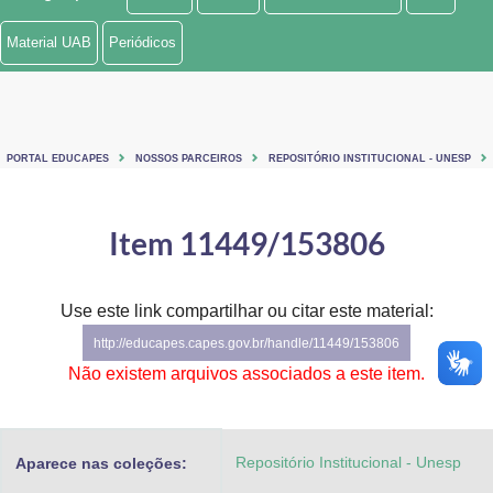
Ministério de Minas e Energia
Material UAB
Periódicos
Ministério da Ciência, Tecnologia, Inovações e Comunicações
Ministério do Meio Ambiente
PORTAL EDUCAPES
NOSSOS PARCEIROS
REPOSITÓRIO INSTITUCIONAL - UNESP
Ministério do Turismo
Ministério do Desenvolvimento Regional
Item 11449/153806
Controladoria-Geral da União
Use este link compartilhar ou citar este material:
Ministério da Mulher, da Família e dos Direitos Humanos
http://educapes.capes.gov.br/handle/11449/153806
Secretaria-Geral
Não existem arquivos associados a este item.
Secretaria de Governo
Repositório Institucional - Unesp
Aparece nas coleções:
Gabinete de Segurança Institucional