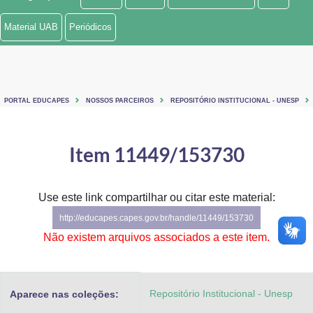
Ministério de Minas e Energia
Material UAB
Periódicos
Ministério da Ciência, Tecnologia, Inovações e Comunicações
Ministério do Meio Ambiente
PORTAL EDUCAPES
NOSSOS PARCEIROS
REPOSITÓRIO INSTITUCIONAL - UNESP
Ministério do Turismo
Ministério do Desenvolvimento Regional
Item 11449/153730
Controladoria-Geral da União
Use este link compartilhar ou citar este material:
Ministério da Mulher, da Família e dos Direitos Humanos
http://educapes.capes.gov.br/handle/11449/153730
Secretaria-Geral
Não existem arquivos associados a este item.
Secretaria de Governo
Repositório Institucional - Unesp
Aparece nas coleções:
Gabinete de Segurança Institucional