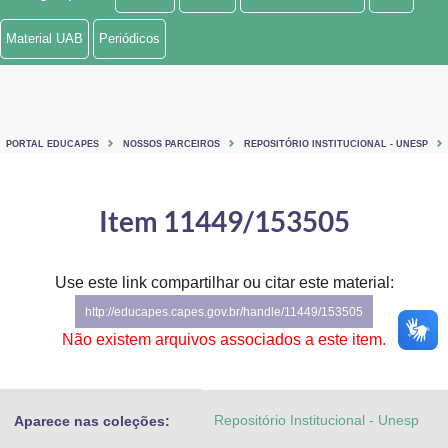
Ministério de Minas e Energia
Material UAB
Periódicos
Ministério da Ciência, Tecnologia, Inovações e Comunicações
Ministério do Meio Ambiente
PORTAL EDUCAPES
NOSSOS PARCEIROS
REPOSITÓRIO INSTITUCIONAL - UNESP
Ministério do Turismo
Ministério do Desenvolvimento Regional
Item 11449/153505
Controladoria-Geral da União
Use este link compartilhar ou citar este material:
Ministério da Mulher, da Família e dos Direitos Humanos
http://educapes.capes.gov.br/handle/11449/153505
Secretaria-Geral
Não existem arquivos associados a este item.
Secretaria de Governo
Repositório Institucional - Unesp
Aparece nas coleções:
Gabinete de Segurança Institucional