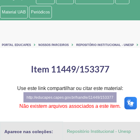
Ministério de Minas e Energia
Material UAB
Periódicos
Ministério da Ciência, Tecnologia, Inovações e Comunicações
Ministério do Meio Ambiente
PORTAL EDUCAPES
NOSSOS PARCEIROS
REPOSITÓRIO INSTITUCIONAL - UNESP
Ministério do Turismo
Ministério do Desenvolvimento Regional
Item 11449/153377
Controladoria-Geral da União
Use este link compartilhar ou citar este material:
Ministério da Mulher, da Família e dos Direitos Humanos
http://educapes.capes.gov.br/handle/11449/153377
Secretaria-Geral
Não existem arquivos associados a este item.
Secretaria de Governo
Repositório Institucional - Unesp
Aparece nas coleções:
Gabinete de Segurança Institucional