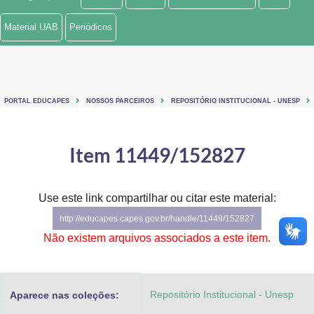
Ministério de Minas e Energia
Material UAB
Periódicos
Ministério da Ciência, Tecnologia, Inovações e Comunicações
Ministério do Meio Ambiente
PORTAL EDUCAPES
NOSSOS PARCEIROS
REPOSITÓRIO INSTITUCIONAL - UNESP
Ministério do Turismo
Ministério do Desenvolvimento Regional
Item 11449/152827
Controladoria-Geral da União
Use este link compartilhar ou citar este material:
Ministério da Mulher, da Família e dos Direitos Humanos
http://educapes.capes.gov.br/handle/11449/152827
Secretaria-Geral
Não existem arquivos associados a este item.
Secretaria de Governo
Repositório Institucional - Unesp
Aparece nas coleções:
Gabinete de Segurança Institucional