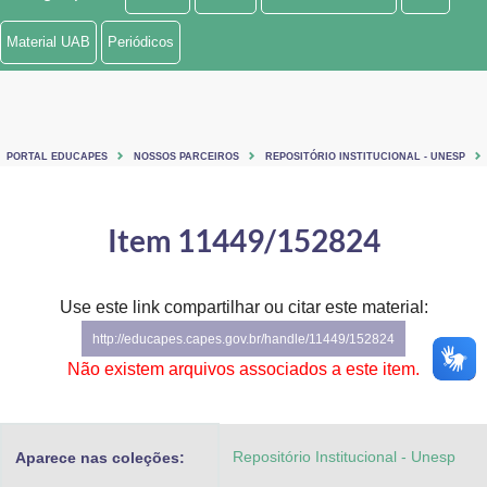
Ministério de Minas e Energia
Material UAB
Periódicos
Ministério da Ciência, Tecnologia, Inovações e Comunicações
Ministério do Meio Ambiente
PORTAL EDUCAPES
NOSSOS PARCEIROS
REPOSITÓRIO INSTITUCIONAL - UNESP
Ministério do Turismo
Ministério do Desenvolvimento Regional
Item 11449/152824
Controladoria-Geral da União
Use este link compartilhar ou citar este material:
Ministério da Mulher, da Família e dos Direitos Humanos
http://educapes.capes.gov.br/handle/11449/152824
Secretaria-Geral
Não existem arquivos associados a este item.
Secretaria de Governo
Repositório Institucional - Unesp
Aparece nas coleções:
Gabinete de Segurança Institucional