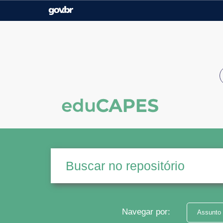
Casa Civil
Ministério da Justiça e
Segurança Pública
Ministério da Agricultura,
Ministério da Educação
Pecuária e Abastecimento
Ministério do Meio Ambiente
Ministério do Turismo
Secretaria de Governo
Gabinete de Segurança
Institucional
Navegar por:
Assunto