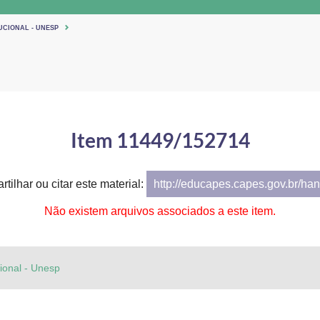
UCIONAL - UNESP
Item 11449/152714
tilhar ou citar este material:
http://educapes.capes.gov.br/h
Não existem arquivos associados a este item.
cional - Unesp