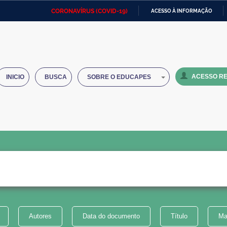
CORONAVÍRUS (COVID-19)
ACESSO À INFORMAÇÃO
Ministério da Defesa
Ministério das Relações
Mini
IR
Exteriores
PARA
O
Ministério da Cidadania
Ministério da Saúde
Mini
CONTEÚDO
ACESSO RE
INICIO
BUSCA
SOBRE O EDUCAPES
Ministério do Desenvolvimento
Controladoria-Geral da União
Minis
Regional
e do
Advocacia-Geral da União
Banco Central do Brasil
Plana
Autores
Data do documento
Título
Ma