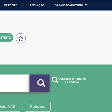
PARTICIPE
LEGISLAÇÃO
ÓRGÃOS DO GOVERNO
stério da Economia
Ministério da Infraestrutura
stério de Minas e Energia
Ministério da Ciência,
Tecnologia, Inovações e
Comunicações
STRITO
tério da Mulher, da Família
Secretaria-Geral
s Direitos Humanos
lto
terial UAB
Periódicos