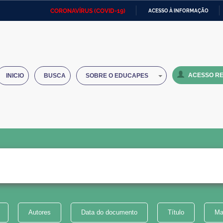
CORONAVÍRUS (COVID-19)
ACESSO À INFORMAÇÃO
Ministério da Defesa
Ministério das Relações
Mini
IR
Exteriores
PARA
O
Ministério da Cidadania
Ministério da Saúde
Mini
CONTEÚDO
ACESSO RE
INICIO
BUSCA
SOBRE O EDUCAPES
Ministério do Desenvolvimento
Controladoria-Geral da União
Minis
Regional
e do
Advocacia-Geral da União
Banco Central do Brasil
Plana
Autores
Data do documento
Título
Ma