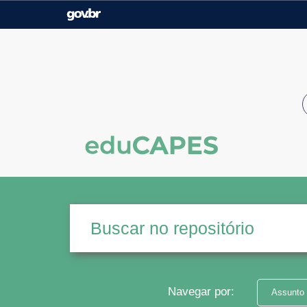
Casa Civil
Ministério da Justiça e
Segurança Pública
Ministério da Agricultura,
Ministério da Educação
Pecuária e Abastecimento
Ministério do Meio Ambiente
Ministério do Turismo
Secretaria de Governo
Gabinete de Segurança
Institucional
Navegar por:
Assunto