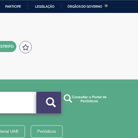
PARTICIPE
LEGISLAÇÃO
ÓRGÃOS DO GOVERNO
stério da Economia
Ministério da Infraestrutura
stério de Minas e Energia
Ministério da Ciência,
Tecnologia, Inovações e
Comunicações
STRITO
tério da Mulher, da Família
Secretaria-Geral
s Direitos Humanos
lto
terial UAB
Periódicos