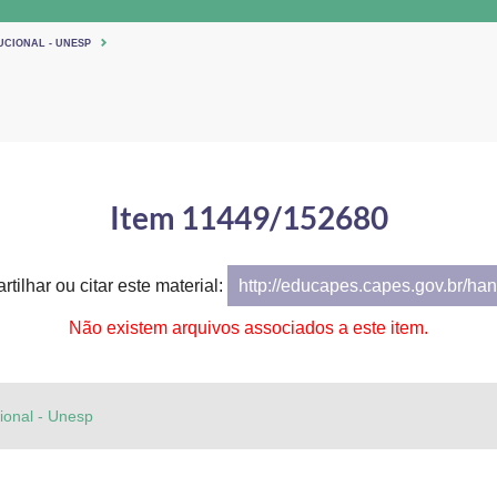
UCIONAL - UNESP
Item 11449/152680
tilhar ou citar este material:
http://educapes.capes.gov.br/h
Não existem arquivos associados a este item.
cional - Unesp