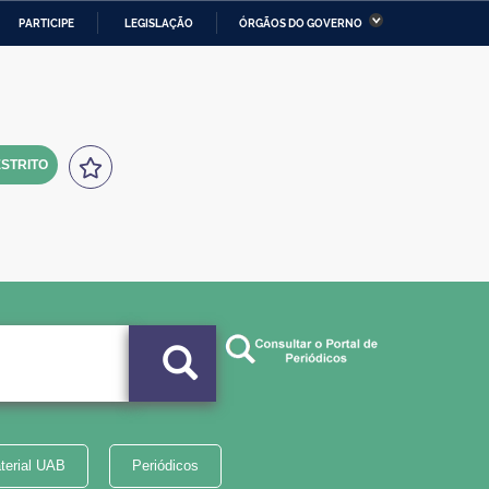
PARTICIPE
LEGISLAÇÃO
ÓRGÃOS DO GOVERNO
stério da Economia
Ministério da Infraestrutura
stério de Minas e Energia
Ministério da Ciência,
Tecnologia, Inovações e
Comunicações
STRITO
tério da Mulher, da Família
Secretaria-Geral
s Direitos Humanos
lto
terial UAB
Periódicos