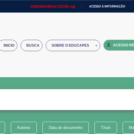
CORONAVÍRUS (COVID-19)
ACESSO À INFORMAÇÃO
Ministério da Defesa
Ministério das Relações
Mini
IR
Exteriores
PARA
O
Ministério da Cidadania
Ministério da Saúde
Mini
CONTEÚDO
ACESSO RE
INICIO
BUSCA
SOBRE O EDUCAPES
Ministério do Desenvolvimento
Controladoria-Geral da União
Minis
Regional
e do
Advocacia-Geral da União
Banco Central do Brasil
Plana
Autores
Data do documento
Título
Ma