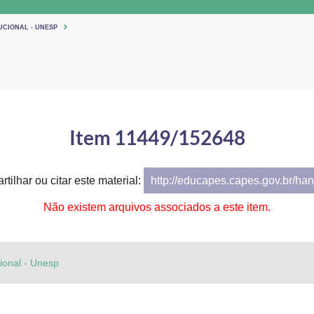
UCIONAL - UNESP
Item 11449/152648
tilhar ou citar este material:
http://educapes.capes.gov.br/h
Não existem arquivos associados a este item.
cional - Unesp