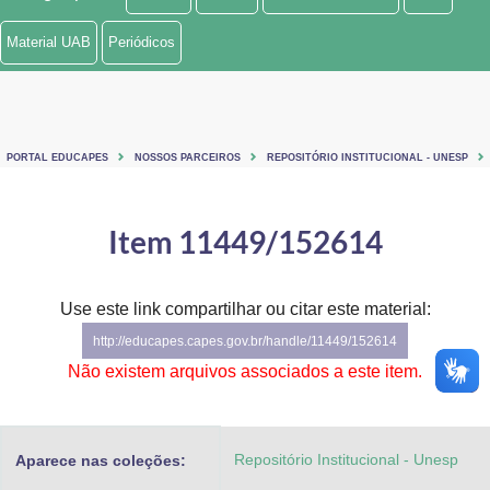
Ministério de Minas e Energia
Material UAB
Periódicos
Ministério da Ciência, Tecnologia, Inovações e Comunicações
Ministério do Meio Ambiente
PORTAL EDUCAPES
NOSSOS PARCEIROS
REPOSITÓRIO INSTITUCIONAL - UNESP
Ministério do Turismo
Ministério do Desenvolvimento Regional
Item 11449/152614
Controladoria-Geral da União
Use este link compartilhar ou citar este material:
Ministério da Mulher, da Família e dos Direitos Humanos
http://educapes.capes.gov.br/handle/11449/152614
Secretaria-Geral
Não existem arquivos associados a este item.
Secretaria de Governo
Repositório Institucional - Unesp
Aparece nas coleções:
Gabinete de Segurança Institucional