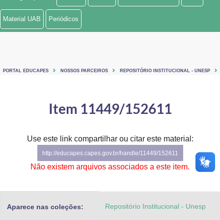
Ministério de Minas e Energia
Material UAB
Periódicos
Ministério da Ciência, Tecnologia, Inovações e Comunicações
Ministério do Meio Ambiente
PORTAL EDUCAPES
NOSSOS PARCEIROS
REPOSITÓRIO INSTITUCIONAL - UNESP
Ministério do Turismo
Ministério do Desenvolvimento Regional
Item 11449/152611
Controladoria-Geral da União
Use este link compartilhar ou citar este material:
Ministério da Mulher, da Família e dos Direitos Humanos
http://educapes.capes.gov.br/handle/11449/152611
Secretaria-Geral
Não existem arquivos associados a este item.
Secretaria de Governo
Repositório Institucional - Unesp
Aparece nas coleções:
Gabinete de Segurança Institucional