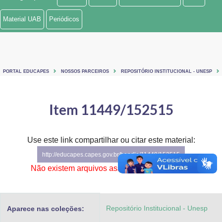
Ministério de Minas e Energia
Material UAB
Periódicos
Ministério da Ciência, Tecnologia, Inovações e Comunicações
Ministério do Meio Ambiente
PORTAL EDUCAPES
NOSSOS PARCEIROS
REPOSITÓRIO INSTITUCIONAL - UNESP
Ministério do Turismo
Ministério do Desenvolvimento Regional
Item 11449/152515
Controladoria-Geral da União
Use este link compartilhar ou citar este material:
Ministério da Mulher, da Família e dos Direitos Humanos
http://educapes.capes.gov.br/handle/11449/152515
Secretaria-Geral
Não existem arquivos associados a este item.
Secretaria de Governo
Repositório Institucional - Unesp
Aparece nas coleções:
Gabinete de Segurança Institucional