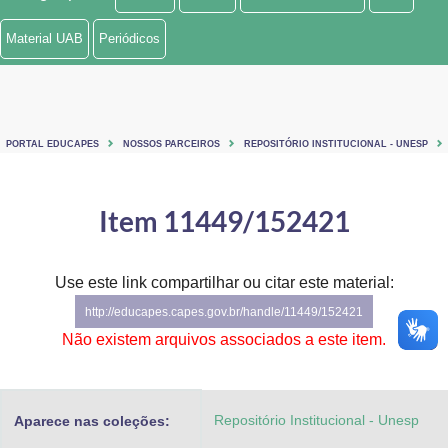
Ministério de Minas e Energia
Material UAB
Periódicos
Ministério da Ciência, Tecnologia, Inovações e Comunicações
Ministério do Meio Ambiente
PORTAL EDUCAPES
NOSSOS PARCEIROS
REPOSITÓRIO INSTITUCIONAL - UNESP
Ministério do Turismo
Ministério do Desenvolvimento Regional
Item 11449/152421
Controladoria-Geral da União
Use este link compartilhar ou citar este material:
Ministério da Mulher, da Família e dos Direitos Humanos
http://educapes.capes.gov.br/handle/11449/152421
Secretaria-Geral
Não existem arquivos associados a este item.
Secretaria de Governo
Repositório Institucional - Unesp
Aparece nas coleções:
Gabinete de Segurança Institucional