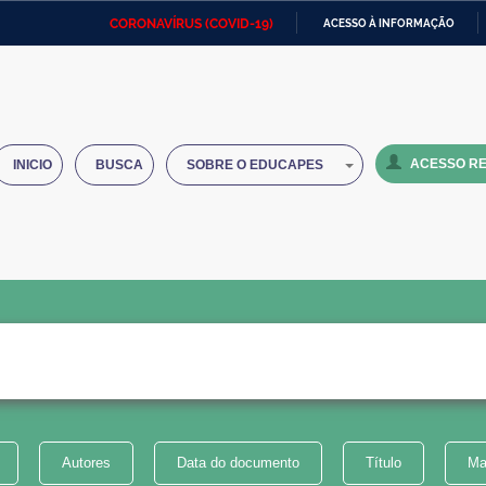
CORONAVÍRUS (COVID-19)
ACESSO À INFORMAÇÃO
Ministério da Defesa
Ministério das Relações
Mini
IR
Exteriores
PARA
O
Ministério da Cidadania
Ministério da Saúde
Mini
CONTEÚDO
ACESSO RE
INICIO
BUSCA
SOBRE O EDUCAPES
Ministério do Desenvolvimento
Controladoria-Geral da União
Minis
Regional
e do
Advocacia-Geral da União
Banco Central do Brasil
Plana
Autores
Data do documento
Título
Ma