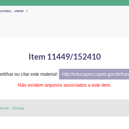
UCIONAL - UNESP
Item 11449/152410
tilhar ou citar este material:
http://educapes.capes.gov.br/h
Não existem arquivos associados a este item.
cional - Unesp