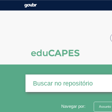
Casa Civil
Ministério da Justiça e
Segurança Pública
Ministério da Agricultura,
Ministério da Educação
Pecuária e Abastecimento
Ministério do Meio Ambiente
Ministério do Turismo
Secretaria de Governo
Gabinete de Segurança
Institucional
Navegar por:
Assunto