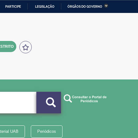
PARTICIPE
LEGISLAÇÃO
ÓRGÃOS DO GOVERNO
stério da Economia
Ministério da Infraestrutura
stério de Minas e Energia
Ministério da Ciência,
Tecnologia, Inovações e
Comunicações
STRITO
tério da Mulher, da Família
Secretaria-Geral
s Direitos Humanos
lto
terial UAB
Periódicos