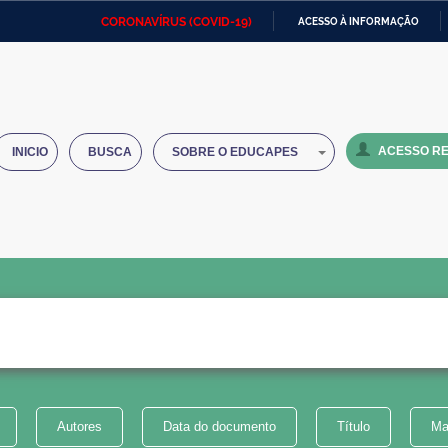
CORONAVÍRUS (COVID-19)
ACESSO À INFORMAÇÃO
Ministério da Defesa
Ministério das Relações
Mini
IR
Exteriores
PARA
O
Ministério da Cidadania
Ministério da Saúde
Mini
CONTEÚDO
ACESSO RE
INICIO
BUSCA
SOBRE O EDUCAPES
Ministério do Desenvolvimento
Controladoria-Geral da União
Minis
Regional
e do
Advocacia-Geral da União
Banco Central do Brasil
Plana
Autores
Data do documento
Título
Ma