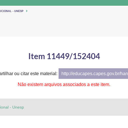
UCIONAL - UNESP
Item 11449/152404
tilhar ou citar este material:
http://educapes.capes.gov.br/h
Não existem arquivos associados a este item.
cional - Unesp