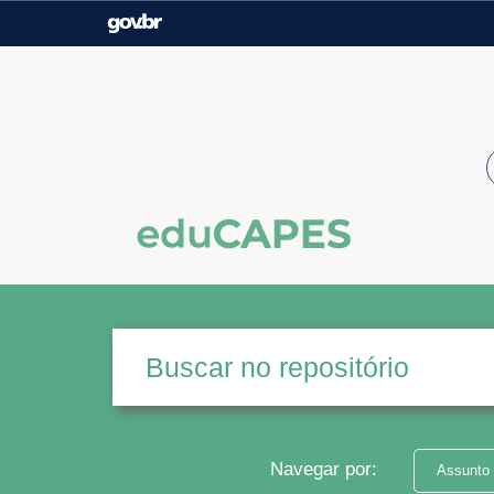
Casa Civil
Ministério da Justiça e
Segurança Pública
Ministério da Agricultura,
Ministério da Educação
Pecuária e Abastecimento
Ministério do Meio Ambiente
Ministério do Turismo
Secretaria de Governo
Gabinete de Segurança
Institucional
Navegar por:
Assunto