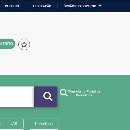
PARTICIPE
LEGISLAÇÃO
ÓRGÃOS DO GOVERNO
stério da Economia
Ministério da Infraestrutura
stério de Minas e Energia
Ministério da Ciência,
Tecnologia, Inovações e
Comunicações
STRITO
tério da Mulher, da Família
Secretaria-Geral
s Direitos Humanos
lto
terial UAB
Periódicos