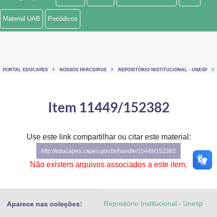
Ministério de Minas e Energia
Material UAB
Periódicos
Ministério da Ciência, Tecnologia, Inovações e Comunicações
Ministério do Meio Ambiente
PORTAL EDUCAPES
NOSSOS PARCEIROS
REPOSITÓRIO INSTITUCIONAL - UNESP
Ministério do Turismo
Ministério do Desenvolvimento Regional
Item 11449/152382
Controladoria-Geral da União
Use este link compartilhar ou citar este material:
Ministério da Mulher, da Família e dos Direitos Humanos
http://educapes.capes.gov.br/handle/11449/152382
Secretaria-Geral
Não existem arquivos associados a este item.
Secretaria de Governo
Repositório Institucional - Unesp
Aparece nas coleções:
Gabinete de Segurança Institucional