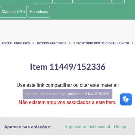
Ministério de Minas e Energia
Material UAB
Periódicos
Ministério da Ciência, Tecnologia, Inovações e Comunicações
Ministério do Meio Ambiente
PORTAL EDUCAPES
NOSSOS PARCEIROS
REPOSITÓRIO INSTITUCIONAL - UNESP
Ministério do Turismo
Ministério do Desenvolvimento Regional
Item 11449/152336
Controladoria-Geral da União
Use este link compartilhar ou citar este material:
Ministério da Mulher, da Família e dos Direitos Humanos
http://educapes.capes.gov.br/handle/11449/152336
Secretaria-Geral
Não existem arquivos associados a este item.
Secretaria de Governo
Repositório Institucional - Unesp
Aparece nas coleções:
Gabinete de Segurança Institucional