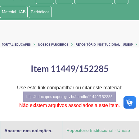
Ministério de Minas e Energia
Material UAB
Periódicos
Ministério da Ciência, Tecnologia, Inovações e Comunicações
Ministério do Meio Ambiente
PORTAL EDUCAPES
NOSSOS PARCEIROS
REPOSITÓRIO INSTITUCIONAL - UNESP
Ministério do Turismo
Ministério do Desenvolvimento Regional
Item 11449/152285
Controladoria-Geral da União
Use este link compartilhar ou citar este material:
Ministério da Mulher, da Família e dos Direitos Humanos
http://educapes.capes.gov.br/handle/11449/152285
Secretaria-Geral
Não existem arquivos associados a este item.
Secretaria de Governo
Repositório Institucional - Unesp
Aparece nas coleções:
Gabinete de Segurança Institucional