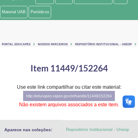
Ministério de Minas e Energia
Material UAB
Periódicos
Ministério da Ciência, Tecnologia, Inovações e Comunicações
Ministério do Meio Ambiente
PORTAL EDUCAPES
NOSSOS PARCEIROS
REPOSITÓRIO INSTITUCIONAL - UNESP
Ministério do Turismo
Ministério do Desenvolvimento Regional
Item 11449/152264
Controladoria-Geral da União
Use este link compartilhar ou citar este material:
Ministério da Mulher, da Família e dos Direitos Humanos
http://educapes.capes.gov.br/handle/11449/152264
Secretaria-Geral
Não existem arquivos associados a este item.
Secretaria de Governo
Repositório Institucional - Unesp
Aparece nas coleções:
Gabinete de Segurança Institucional