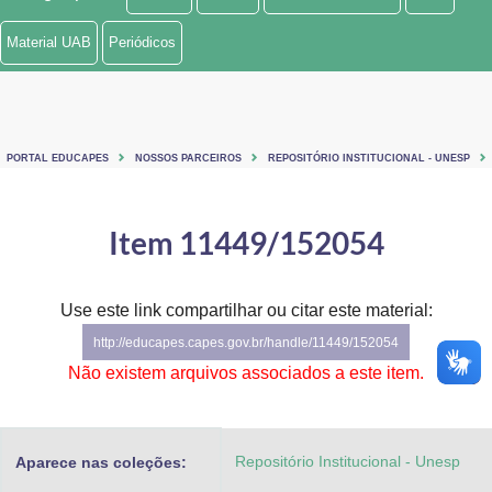
Ministério de Minas e Energia
Material UAB
Periódicos
Ministério da Ciência, Tecnologia, Inovações e Comunicações
Ministério do Meio Ambiente
PORTAL EDUCAPES
NOSSOS PARCEIROS
REPOSITÓRIO INSTITUCIONAL - UNESP
Ministério do Turismo
Ministério do Desenvolvimento Regional
Item 11449/152054
Controladoria-Geral da União
Use este link compartilhar ou citar este material:
Ministério da Mulher, da Família e dos Direitos Humanos
http://educapes.capes.gov.br/handle/11449/152054
Secretaria-Geral
Não existem arquivos associados a este item.
Secretaria de Governo
Repositório Institucional - Unesp
Aparece nas coleções:
Gabinete de Segurança Institucional