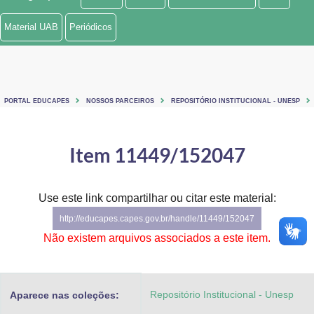
Ministério de Minas e Energia
Material UAB
Periódicos
Ministério da Ciência, Tecnologia, Inovações e Comunicações
Ministério do Meio Ambiente
PORTAL EDUCAPES
NOSSOS PARCEIROS
REPOSITÓRIO INSTITUCIONAL - UNESP
Ministério do Turismo
Ministério do Desenvolvimento Regional
Item 11449/152047
Controladoria-Geral da União
Use este link compartilhar ou citar este material:
Ministério da Mulher, da Família e dos Direitos Humanos
http://educapes.capes.gov.br/handle/11449/152047
Secretaria-Geral
Não existem arquivos associados a este item.
Secretaria de Governo
Repositório Institucional - Unesp
Aparece nas coleções:
Gabinete de Segurança Institucional