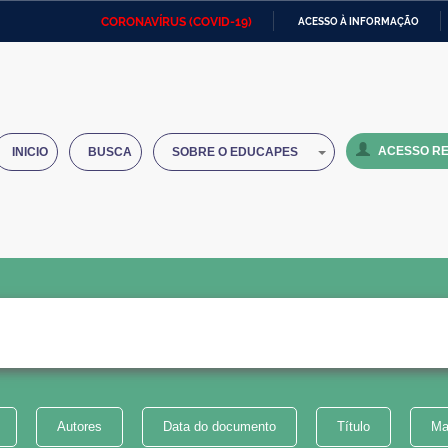
CORONAVÍRUS (COVID-19)
ACESSO À INFORMAÇÃO
Ministério da Defesa
Ministério das Relações
Mini
IR
Exteriores
PARA
O
Ministério da Cidadania
Ministério da Saúde
Mini
CONTEÚDO
ACESSO RE
INICIO
BUSCA
SOBRE O EDUCAPES
Ministério do Desenvolvimento
Controladoria-Geral da União
Minis
Regional
e do
Advocacia-Geral da União
Banco Central do Brasil
Plana
Autores
Data do documento
Título
Ma