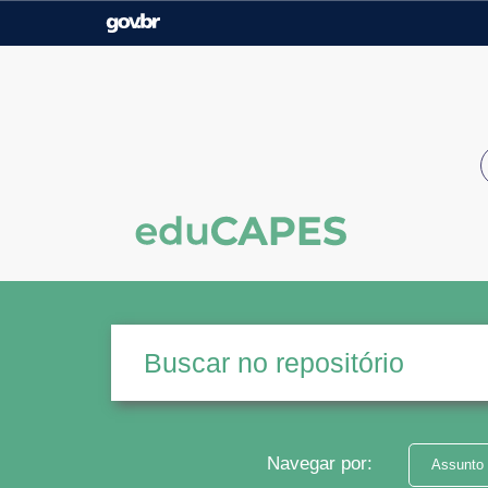
Casa Civil
Ministério da Justiça e
Segurança Pública
Ministério da Agricultura,
Ministério da Educação
Pecuária e Abastecimento
Ministério do Meio Ambiente
Ministério do Turismo
Secretaria de Governo
Gabinete de Segurança
Institucional
Navegar por:
Assunto