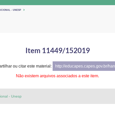
UCIONAL - UNESP
Item 11449/152019
tilhar ou citar este material:
http://educapes.capes.gov.br/h
Não existem arquivos associados a este item.
cional - Unesp