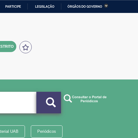
PARTICIPE
LEGISLAÇÃO
ÓRGÃOS DO GOVERNO
stério da Economia
Ministério da Infraestrutura
stério de Minas e Energia
Ministério da Ciência,
Tecnologia, Inovações e
Comunicações
STRITO
tério da Mulher, da Família
Secretaria-Geral
s Direitos Humanos
lto
terial UAB
Periódicos