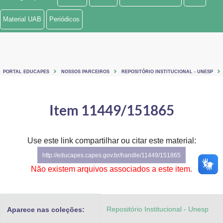
Ministério de Minas e Energia
Material UAB
Periódicos
Ministério da Ciência, Tecnologia, Inovações e Comunicações
Ministério do Meio Ambiente
PORTAL EDUCAPES
NOSSOS PARCEIROS
REPOSITÓRIO INSTITUCIONAL - UNESP
Ministério do Turismo
Ministério do Desenvolvimento Regional
Item 11449/151865
Controladoria-Geral da União
Use este link compartilhar ou citar este material:
Ministério da Mulher, da Família e dos Direitos Humanos
http://educapes.capes.gov.br/handle/11449/151865
Secretaria-Geral
Não existem arquivos associados a este item.
Secretaria de Governo
Repositório Institucional - Unesp
Aparece nas coleções:
Gabinete de Segurança Institucional