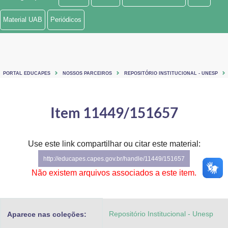
Ministério de Minas e Energia
Material UAB
Periódicos
Ministério da Ciência, Tecnologia, Inovações e Comunicações
Ministério do Meio Ambiente
PORTAL EDUCAPES
NOSSOS PARCEIROS
REPOSITÓRIO INSTITUCIONAL - UNESP
Ministério do Turismo
Ministério do Desenvolvimento Regional
Item 11449/151657
Controladoria-Geral da União
Use este link compartilhar ou citar este material:
Ministério da Mulher, da Família e dos Direitos Humanos
http://educapes.capes.gov.br/handle/11449/151657
Secretaria-Geral
Não existem arquivos associados a este item.
Secretaria de Governo
Repositório Institucional - Unesp
Aparece nas coleções:
Gabinete de Segurança Institucional