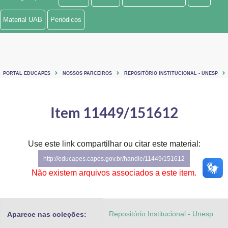
Ministério de Minas e Energia
Material UAB
Periódicos
Ministério da Ciência, Tecnologia, Inovações e Comunicações
Ministério do Meio Ambiente
PORTAL EDUCAPES
NOSSOS PARCEIROS
REPOSITÓRIO INSTITUCIONAL - UNESP
Ministério do Turismo
Ministério do Desenvolvimento Regional
Item 11449/151612
Controladoria-Geral da União
Use este link compartilhar ou citar este material:
Ministério da Mulher, da Família e dos Direitos Humanos
http://educapes.capes.gov.br/handle/11449/151612
Secretaria-Geral
Não existem arquivos associados a este item.
Secretaria de Governo
Repositório Institucional - Unesp
Aparece nas coleções:
Gabinete de Segurança Institucional