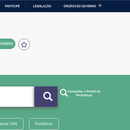
PARTICIPE
LEGISLAÇÃO
ÓRGÃOS DO GOVERNO
stério da Economia
Ministério da Infraestrutura
stério de Minas e Energia
Ministério da Ciência,
Tecnologia, Inovações e
Comunicações
STRITO
tério da Mulher, da Família
Secretaria-Geral
s Direitos Humanos
lto
terial UAB
Periódicos