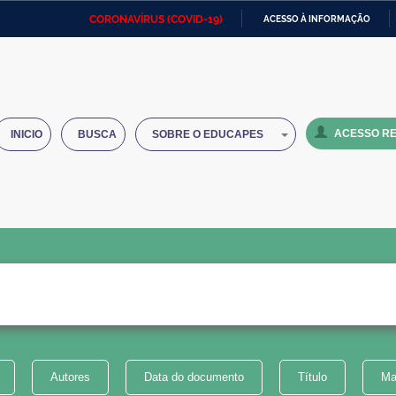
CORONAVÍRUS (COVID-19)
ACESSO À INFORMAÇÃO
Ministério da Defesa
Ministério das Relações
Mini
IR
Exteriores
PARA
O
Ministério da Cidadania
Ministério da Saúde
Mini
CONTEÚDO
ACESSO RE
INICIO
BUSCA
SOBRE O EDUCAPES
Ministério do Desenvolvimento
Controladoria-Geral da União
Minis
Regional
e do
Advocacia-Geral da União
Banco Central do Brasil
Plana
Autores
Data do documento
Título
Ma