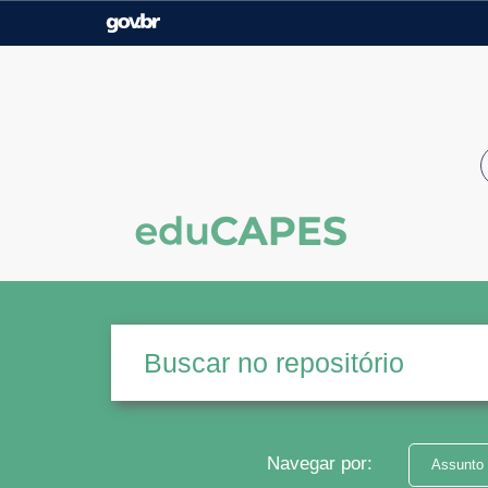
Casa Civil
Ministério da Justiça e
Segurança Pública
Ministério da Agricultura,
Ministério da Educação
Pecuária e Abastecimento
Ministério do Meio Ambiente
Ministério do Turismo
Secretaria de Governo
Gabinete de Segurança
Institucional
Navegar por:
Assunto