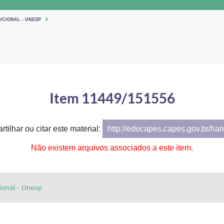
UCIONAL - UNESP
Item 11449/151556
tilhar ou citar este material:
http://educapes.capes.gov.br/h
Não existem arquivos associados a este item.
cional - Unesp